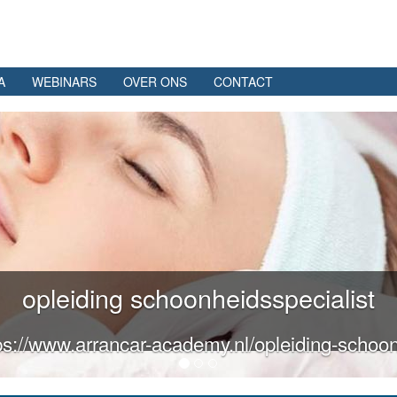
A
WEBINARS
OVER ONS
CONTACT
opleiding schoonheidsspecialist
ps://www.arrancar-academy.nl/opleiding-schoon
...