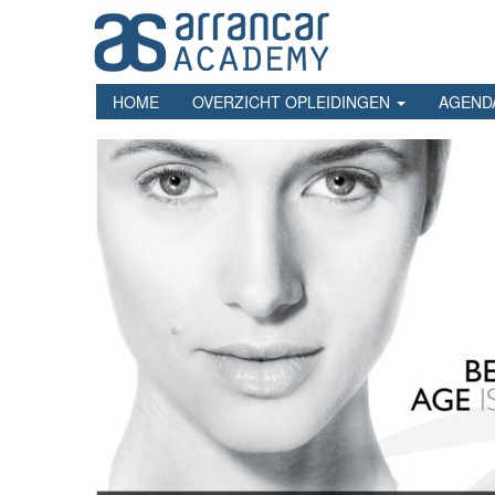
Overslaan
en
naar
de
inhoud
HOME
OVERZICHT OPLEIDINGEN
AGEND
gaan