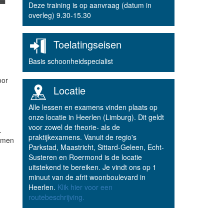
Deze training is op aanvraag (datum in
overleg) 9.30-15.30
Toelatingseisen
Basis schoonheidspecialist
oor
Locatie
Alle lessen en examens vinden plaats op
onze locatie in Heerlen (Limburg). Dit geldt
voor zowel de theorie- als de
.
praktijkexamens. Vanuit de regio's
t men
Parkstad, Maastricht, Sittard-Geleen, Echt-
Susteren en Roermond is de locatie
uitstekend te bereiken. Je vindt ons op 1
minuut van de afrit woonboulevard in
Heerlen.
Klik hier voor een
routebeschrijving.