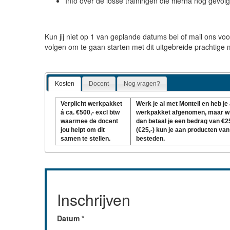
Info over de losse trainingen die hierna nog gevol
Kun jij niet op 1 van geplande datums bel of mail ons vo
volgen om te gaan starten met dit uitgebreide prachtige 
Kosten
Docent
Nog vragen?
Verplicht werkpakket
Werk je al met Monteil en heb je 
á ca. €500,- excl btw
werkpakket afgenomen, maar wil
waarmee de docent
dan betaal je een bedrag van €25
jou helpt om dit
(€25,-) kun je aan producten van
samen te stellen.
besteden.
Inschrijven
Datum
*