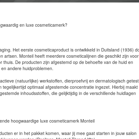
oogwaardig en luxe cosmeticamerk?
aging. Het eerste cosmeticaproduct is ontwikkeld in Duitsland (1936) d
artsen. Monteil heeft meerdere cosmeticalijnen die geschikt zijn voor
r thuis. De producten zijn afgestemd op de behoefte van de huid en
g en andere huidproblemen.
tieve (natuurlijke) werkstoffen, dierproefvrij en dermatologisch getest
tegelijkertijd optimaal afgestemde concentratie ingezet. Hierbij maak
estemde inhoudsstoffen, die gelijktijdig in de verschillende huidlagen
terende hoogwaardige luxe cosmeticamerk Monteil
cten er in het pakket komen, waar jij mee gaat starten in jouw salon