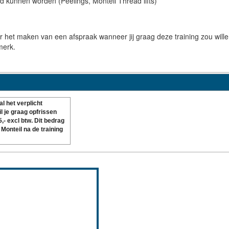
gd kunnen worden (Peelings, Monteil Thread lifts)
or het maken van een afspraak wanneer jij graag deze training zou will
merk.
al het verplicht
 je graag opfrissen
,- excl btw. Dit bedrag
 Monteil na de training